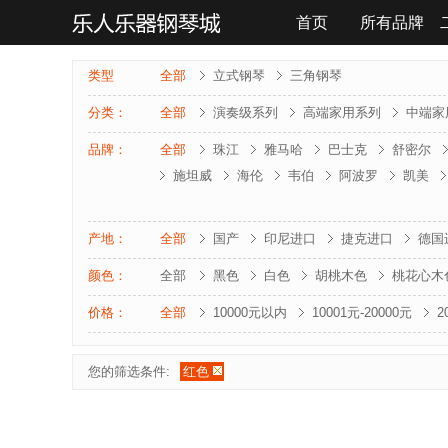
首页
所有品牌
联系我们
类型
全部
立式钢琴
三角钢琴
分类：
全部
演奏级系列
高端家用系列
中端家
品牌：
全部
珠江
雅马哈
巴士克
舒密尔
施坦威
海伦
韦伯
阿波罗
凯美
雅马哈-电钢琴
罗兰-电钢琴
法奇奥里
夏凡纳
海资曼
乔治 . 斯泰克
莱温斯
产地：
全部
国产
印尼进口
捷克进口
德国
颜色：
全部
黑色
白色
胡桃木色
桃花心木
价格：
全部
10000元以内
10001元-20000元
2
您的筛选条件:
红色