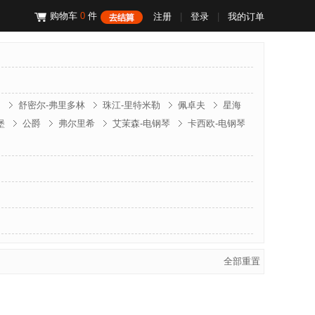
购物车
0
件
注册
|
登录
|
我的订单
昌
舒密尔-弗里多林
珠江-里特米勒
佩卓夫
星海
堡
公爵
弗尔里希
艾茉森-电钢琴
卡西欧-电钢琴
门德尔松
斯坦伯格
克诺伯
斯坦迈格
文德隆
全部重置