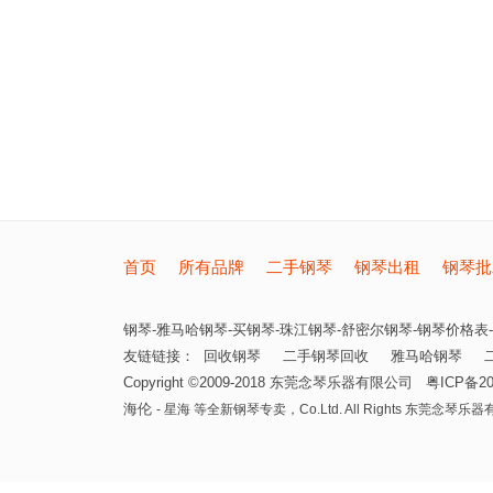
首页
所有品牌
二手钢琴
钢琴出租
钢琴批
钢琴-雅马哈钢琴-买钢琴-珠江钢琴-舒密尔钢琴-钢琴价格表-
友链链接：
回收钢琴
二手钢琴回收
雅马哈钢琴
Copyright ©2009-2018
东莞念琴乐器有限公司
粤ICP备20
海伦
- 星海 等全新钢琴专卖，
Co.Ltd. All Rights
东莞念琴乐器