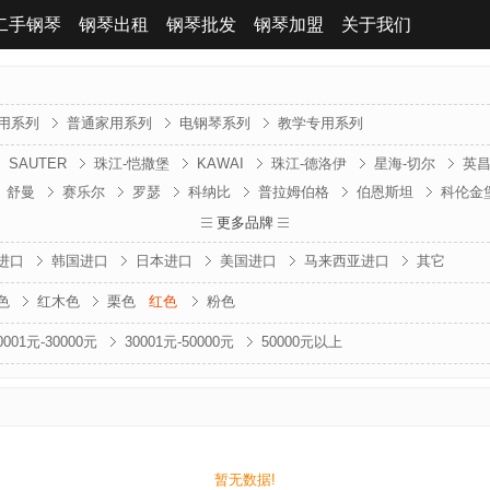
二手钢琴
钢琴出租
钢琴批发
钢琴加盟
关于我们
用系列
普通家用系列
电钢琴系列
教学专用系列
SAUTER
珠江-恺撒堡
KAWAI
珠江-德洛伊
星海-切尔
英
舒曼
赛乐尔
罗瑟
科纳比
普拉姆伯格
伯恩斯坦
科伦金
贝森朵夫
贝希斯坦
波士顿
卡利西亚
法兰山德
金斯波格
更多品牌
克
进口
韩国进口
日本进口
美国进口
马来西亚进口
其它
色
红木色
栗色
红色
粉色
0001元-30000元
30001元-50000元
50000元以上
暂无数据!