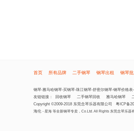
首页
所有品牌
二手钢琴
钢琴出租
钢琴批
钢琴-雅马哈钢琴-买钢琴-珠江钢琴-舒密尔钢琴-钢琴价格表-
友链链接：
回收钢琴
二手钢琴回收
雅马哈钢琴
Copyright ©2009-2018
东莞念琴乐器有限公司
粤ICP备20
海伦
- 星海 等全新钢琴专卖，
Co.Ltd. All Rights
东莞念琴乐器