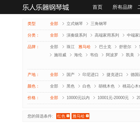
首页
所有品牌
联系我们
类型
全部
立式钢琴
三角钢琴
分类：
全部
演奏级系列
高端家用系列
中端家
品牌：
全部
珠江
雅马哈
巴士克
舒密尔
施坦威
海伦
韦伯
阿波罗
凯美
雅马哈-电钢琴
罗兰-电钢琴
法奇奥里
夏凡纳
海资曼
乔治 . 斯泰克
莱温斯
产地：
全部
国产
印尼进口
捷克进口
德国
颜色：
全部
黑色
白色
胡桃木色
桃花心木
价格：
全部
10000元以内
10001元-20000元
2
您的筛选条件:
红色
雅马哈