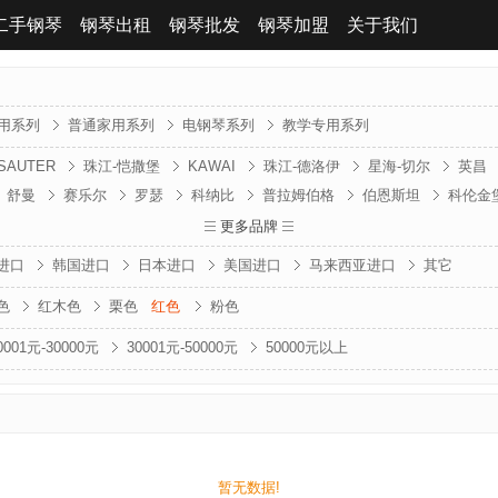
二手钢琴
钢琴出租
钢琴批发
钢琴加盟
关于我们
用系列
普通家用系列
电钢琴系列
教学专用系列
SAUTER
珠江-恺撒堡
KAWAI
珠江-德洛伊
星海-切尔
英昌
舒曼
赛乐尔
罗瑟
科纳比
普拉姆伯格
伯恩斯坦
科伦金
贝森朵夫
贝希斯坦
波士顿
卡利西亚
法兰山德
金斯波格
更多品牌
克
进口
韩国进口
日本进口
美国进口
马来西亚进口
其它
色
红木色
栗色
红色
粉色
0001元-30000元
30001元-50000元
50000元以上
暂无数据!