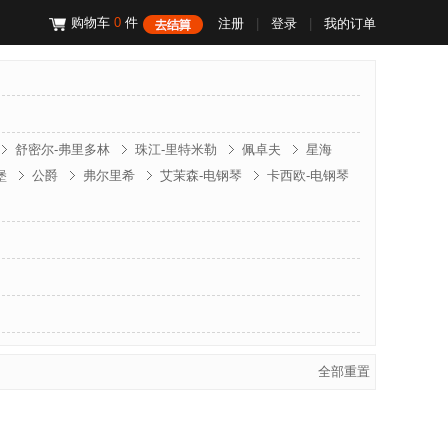
购物车
0
件
注册
|
登录
|
我的订单
舒密尔-弗里多林
珠江-里特米勒
佩卓夫
星海
堡
公爵
弗尔里希
艾茉森-电钢琴
卡西欧-电钢琴
门德尔松
斯坦伯格
克诺伯
斯坦迈格
文德隆
全部重置