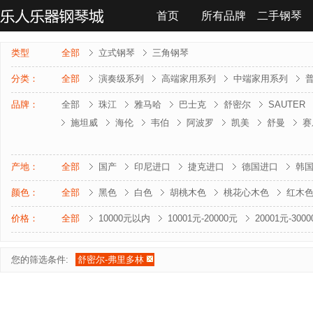
首页
所有品牌
二手钢琴
联系我们
类型
全部
立式钢琴
三角钢琴
分类：
全部
演奏级系列
高端家用系列
中端家用系列
品牌：
全部
珠江
雅马哈
巴士克
舒密尔
SAUTER
施坦威
海伦
韦伯
阿波罗
凯美
舒曼
赛
雅马哈-电钢琴
罗兰-电钢琴
法奇奥里
贝森朵夫
夏凡纳
海资曼
乔治 . 斯泰克
莱温斯克
产地：
全部
国产
印尼进口
捷克进口
德国进口
韩
颜色：
全部
黑色
白色
胡桃木色
桃花心木色
红木
价格：
全部
10000元以内
10001元-20000元
20001元-300
您的筛选条件:
舒密尔-弗里多林