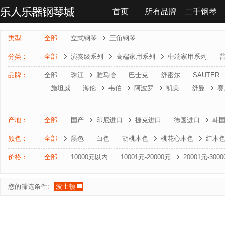
首页
所有品牌
二手钢琴
联系我们
类型
全部
立式钢琴
三角钢琴
分类：
全部
演奏级系列
高端家用系列
中端家用系列
品牌：
全部
珠江
雅马哈
巴士克
舒密尔
SAUTER
施坦威
海伦
韦伯
阿波罗
凯美
舒曼
赛
雅马哈-电钢琴
罗兰-电钢琴
法奇奥里
贝森朵夫
夏凡纳
海资曼
乔治 . 斯泰克
莱温斯克
产地：
全部
国产
印尼进口
捷克进口
德国进口
韩
颜色：
全部
黑色
白色
胡桃木色
桃花心木色
红木
价格：
全部
10000元以内
10001元-20000元
20001元-300
您的筛选条件:
波士顿