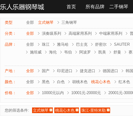
首页
所有品牌
二手钢琴
联系我们
类型
全部
立式钢琴
三角钢琴
分类：
全部
演奏级系列
高端家用系列
中端家用系列
品牌：
全部
珠江
雅马哈
巴士克
舒密尔
SAUTER
施坦威
海伦
韦伯
阿波罗
凯美
舒曼
赛
雅马哈-电钢琴
罗兰-电钢琴
法奇奥里
贝森朵夫
夏凡纳
海资曼
乔治 . 斯泰克
莱温斯克
产地：
全部
国产
印尼进口
捷克进口
德国进口
韩
颜色：
全部
黑色
白色
胡桃木色
桃花心木色
红木色
价格：
全部
10000元以内
10001元-20000元
20001元-300
您的筛选条件:
立式钢琴
桃花心木色
珠江-里特米勒