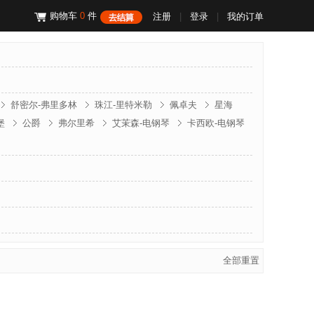
购物车
0
件
注册
|
登录
|
我的订单
舒密尔-弗里多林
珠江-里特米勒
佩卓夫
星海
堡
公爵
弗尔里希
艾茉森-电钢琴
卡西欧-电钢琴
门德尔松
斯坦伯格
克诺伯
斯坦迈格
文德隆
全部重置