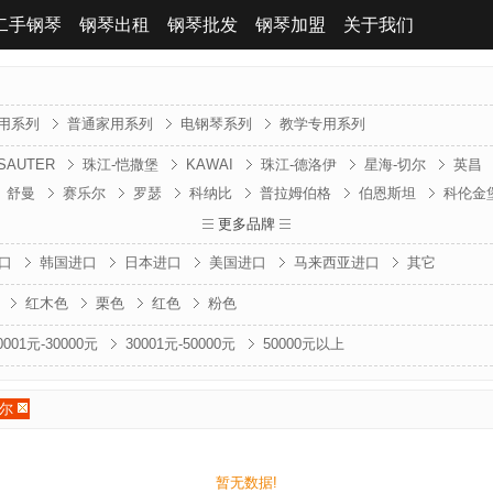
二手钢琴
钢琴出租
钢琴批发
钢琴加盟
关于我们
用系列
普通家用系列
电钢琴系列
教学专用系列
SAUTER
珠江-恺撒堡
KAWAI
珠江-德洛伊
星海-切尔
英昌
舒曼
赛乐尔
罗瑟
科纳比
普拉姆伯格
伯恩斯坦
科伦金
贝森朵夫
贝希斯坦
波士顿
卡利西亚
法兰山德
金斯波格
更多品牌
克
口
韩国进口
日本进口
美国进口
马来西亚进口
其它
红木色
栗色
红色
粉色
0001元-30000元
30001元-50000元
50000元以上
尔
暂无数据!