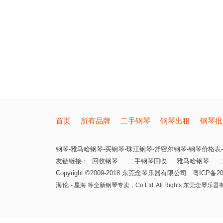
首页
所有品牌
二手钢琴
钢琴出租
钢琴批
钢琴-雅马哈钢琴-买钢琴-珠江钢琴-舒密尔钢琴-钢琴价格表-
友链链接：
回收钢琴
二手钢琴回收
雅马哈钢琴
Copyright ©2009-2018
东莞念琴乐器有限公司
粤ICP备20
海伦
- 星海 等全新钢琴专卖，
Co.Ltd. All Rights
东莞念琴乐器