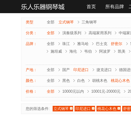
首页
所有品牌
联系我们
类型
全部
立式钢琴
三角钢琴
分类：
全部
演奏级系列
高端家用系列
中端家
品牌：
全部
珠江
雅马哈
巴士克
舒密尔
施坦威
海伦
韦伯
阿波罗
凯美
雅马哈-电钢琴
罗兰-电钢琴
法奇奥里
夏凡纳
海资曼
乔治 . 斯泰克
莱温斯
产地：
全部
国产
印尼进口
捷克进口
德国进
颜色：
全部
黑色
白色
胡桃木色
桃花心木色
价格：
全部
10000元以内
10001元-20000元
2
您的筛选条件:
立式钢琴
印尼进口
桃花心木色
舒密