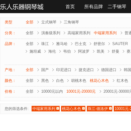
首页
所有品牌
二手钢琴
联系我们
类型
全部
立式钢琴
三角钢琴
分类：
全部
演奏级系列
高端家用系列
中端家用系列
普
品牌：
全部
珠江
雅马哈
巴士克
舒密尔
SAUTER
施坦威
海伦
韦伯
阿波罗
凯美
舒曼
赛
雅马哈-电钢琴
罗兰-电钢琴
法奇奥里
贝森朵夫
夏凡纳
海资曼
乔治 . 斯泰克
莱温斯克
产地：
全部
国产
印尼进口
捷克进口
德国进口
韩
颜色：
全部
黑色
白色
胡桃木色
桃花心木色
红木色
价格：
全部
10000元以内
10001元-20000元
20001元-30000
您的筛选条件:
中端家用系列
桃花心木色
珠江-德洛伊
10001元-