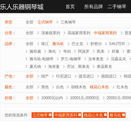
首页
所有品牌
二手钢琴
联系我们
类型
全部
立式钢琴
三角钢琴
分类：
全部
演奏级系列
高端家用系列
中端家用系列
普
品牌：
全部
珠江
雅马哈
巴士克
舒密尔
SAUTER
施坦威
海伦
韦伯
阿波罗
凯美
舒曼
赛
雅马哈-电钢琴
罗兰-电钢琴
法奇奥里
贝森朵夫
夏凡纳
海资曼
乔治 . 斯泰克
莱温斯克
产地：
全部
国产
印尼进口
捷克进口
德国进口
韩
颜色：
全部
黑色
白色
胡桃木色
桃花心木色
红木色
价格：
全部
10000元以内
10001元-20000元
20001元-300
您的筛选条件:
立式钢琴
中端家用系列
桃花心木色
雅马哈