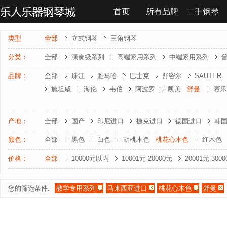
首页
所有品牌
二手钢琴
联系我们
类型
全部
立式钢琴
三角钢琴
分类：
全部
演奏级系列
高端家用系列
中端家用系列
品牌：
全部
珠江
雅马哈
巴士克
舒密尔
SAUTER
施坦威
海伦
韦伯
阿波罗
凯美
舒曼
赛乐
雅马哈-电钢琴
罗兰-电钢琴
法奇奥里
贝森朵夫
夏凡纳
海资曼
乔治 . 斯泰克
莱温斯克
产地：
全部
国产
印尼进口
捷克进口
德国进口
韩
颜色：
全部
黑色
白色
胡桃木色
桃花心木色
红木色
价格：
全部
10000元以内
10001元-20000元
20001元-300
您的筛选条件:
教学专用系列
马来西亚进口
桃花心木色
舒曼