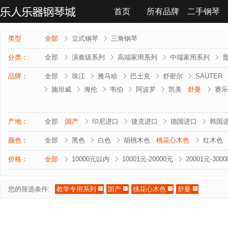
首页
所有品牌
二手钢琴
联系我们
类型
全部
立式钢琴
三角钢琴
分类：
全部
演奏级系列
高端家用系列
中端家用系列
品牌：
全部
珠江
雅马哈
巴士克
舒密尔
SAUTER
施坦威
海伦
韦伯
阿波罗
凯美
舒曼
赛乐
雅马哈-电钢琴
罗兰-电钢琴
法奇奥里
贝森朵夫
夏凡纳
海资曼
乔治 . 斯泰克
莱温斯克
产地：
全部
国产
印尼进口
捷克进口
德国进口
韩国
颜色：
全部
黑色
白色
胡桃木色
桃花心木色
红木色
价格：
全部
10000元以内
10001元-20000元
20001元-300
您的筛选条件:
教学专用系列
国产
桃花心木色
舒曼