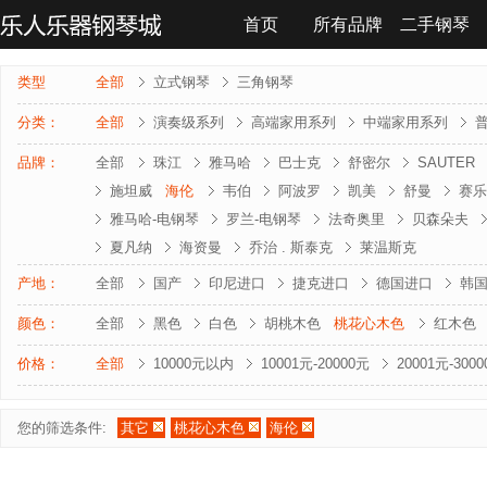
首页
所有品牌
二手钢琴
联系我们
类型
全部
立式钢琴
三角钢琴
分类：
全部
演奏级系列
高端家用系列
中端家用系列
品牌：
全部
珠江
雅马哈
巴士克
舒密尔
SAUTER
施坦威
海伦
韦伯
阿波罗
凯美
舒曼
赛乐
雅马哈-电钢琴
罗兰-电钢琴
法奇奥里
贝森朵夫
夏凡纳
海资曼
乔治 . 斯泰克
莱温斯克
产地：
全部
国产
印尼进口
捷克进口
德国进口
韩
颜色：
全部
黑色
白色
胡桃木色
桃花心木色
红木色
价格：
全部
10000元以内
10001元-20000元
20001元-300
您的筛选条件:
其它
桃花心木色
海伦